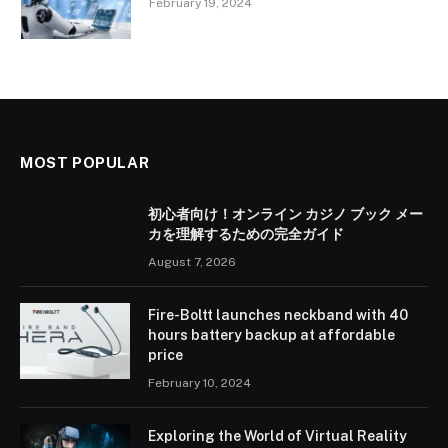
February 19, 2024
MOST POPULAR
初心者向け！オンライン カジノ ブック メー
カを理解するための完全ガイド
August 7, 2026
Fire-Boltt launches neckband with 40
hours battery backup at affordable
price
February 10, 2024
Exploring the World of Virtual Reality