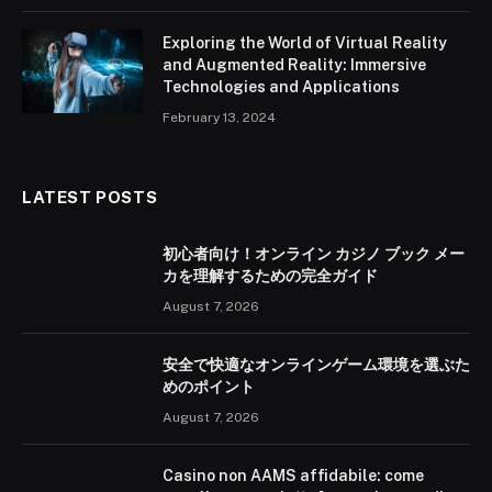
Exploring the World of Virtual Reality
and Augmented Reality: Immersive
Technologies and Applications
February 13, 2024
LATEST POSTS
初心者向け！オンライン カジノ ブック メー
カを理解するための完全ガイド
August 7, 2026
安全で快適なオンラインゲーム環境を選ぶた
めのポイント
August 7, 2026
Casino non AAMS affidabile: come