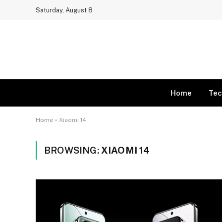
Saturday, August 8
Home
Tec
Home
»
Xiaomi 14
BROWSING:
XIAOMI 14