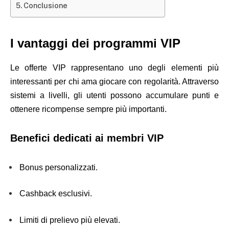
Conclusione
I vantaggi dei programmi VIP
Le offerte VIP rappresentano uno degli elementi più
interessanti per chi ama giocare con regolarità. Attraverso
sistemi a livelli, gli utenti possono accumulare punti e
ottenere ricompense sempre più importanti.
Benefici dedicati ai membri VIP
Bonus personalizzati.
Cashback esclusivi.
Limiti di prelievo più elevati.