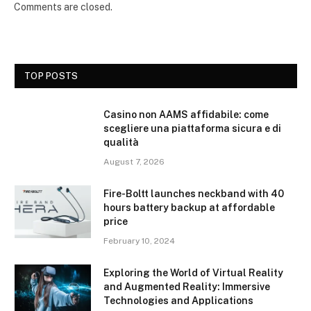
Comments are closed.
TOP POSTS
Casino non AAMS affidabile: come
scegliere una piattaforma sicura e di
qualità
August 7, 2026
Fire-Boltt launches neckband with 40
hours battery backup at affordable
price
February 10, 2024
Exploring the World of Virtual Reality
and Augmented Reality: Immersive
Technologies and Applications