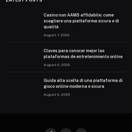
Casino non AAMS affidabile: come
scegliere una piattaforma sicura e di
qualità
August 7, 2026
Claves para conocer mejor las
plataformas de entretenimiento online
August 6, 2026
Guida alla scelta di una piattaforma di
gioco online moderna e sicura
August 5, 2026