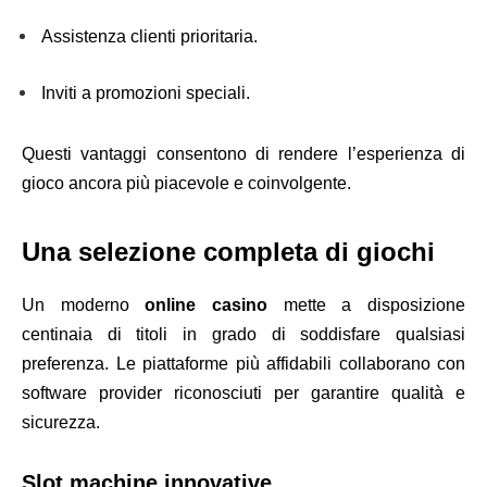
Assistenza clienti prioritaria.
Inviti a promozioni speciali.
Questi vantaggi consentono di rendere l’esperienza di
gioco ancora più piacevole e coinvolgente.
Una selezione completa di giochi
Un moderno
online casino
mette a disposizione
centinaia di titoli in grado di soddisfare qualsiasi
preferenza. Le piattaforme più affidabili collaborano con
software provider riconosciuti per garantire qualità e
sicurezza.
Slot machine innovative