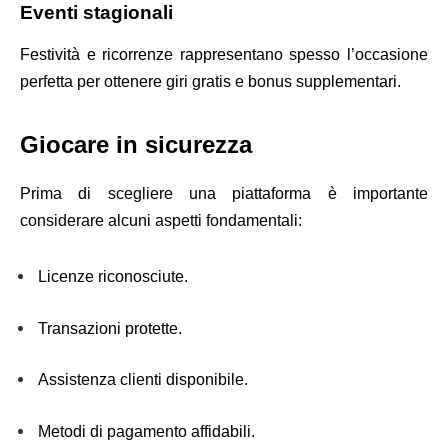
Eventi stagionali
Festività e ricorrenze rappresentano spesso l’occasione
perfetta per ottenere giri gratis e bonus supplementari.
Giocare in sicurezza
Prima di scegliere una piattaforma è importante
considerare alcuni aspetti fondamentali:
Licenze riconosciute.
Transazioni protette.
Assistenza clienti disponibile.
Metodi di pagamento affidabili.