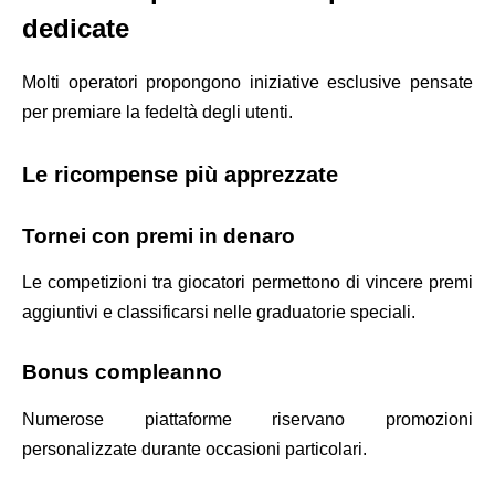
dedicate
Molti operatori propongono iniziative esclusive pensate
per premiare la fedeltà degli utenti.
Le ricompense più apprezzate
Tornei con premi in denaro
Le competizioni tra giocatori permettono di vincere premi
aggiuntivi e classificarsi nelle graduatorie speciali.
Bonus compleanno
Numerose piattaforme riservano promozioni
personalizzate durante occasioni particolari.