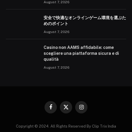
August 7, 2026
安全で快適なオンラインゲーム環境を選ぶた
めのポイント
August 7, 2026
Casino non AAMS affidabile: come
scegliere una piattaforma sicura e di
qualità
August 7, 2026
Facebook
X
Instagram
(Twitter)
Copyright © 2024. All Rights Reserved By Clip Trix India