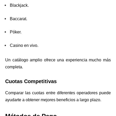
Blackjack.
Baccarat.
Póker.
Casino en vivo.
Un catálogo amplio ofrece una experiencia mucho más
completa.
Cuotas Competitivas
Comparar las cuotas entre diferentes operadores puede
ayudarte a obtener mejores beneficios a largo plazo.