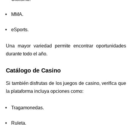
MMA.
eSports.
Una mayor variedad permite encontrar oportunidades
durante todo el año.
Catálogo de Casino
Si también disfrutas de los juegos de casino, verifica que
la plataforma incluya opciones como:
Tragamonedas.
Ruleta.