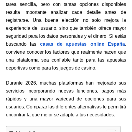
tarea sencilla, pero con tantas opciones disponibles
resulta importante analizar cada detalle antes de
registrarse. Una buena elección no solo mejora la
experiencia del usuario, sino que también ofrece mayor
seguridad para los datos personales y el dinero. Si estás
buscando las
casas de apuestas online España
,
conviene conocer los factores que realmente hacen que
una plataforma sea confiable tanto para las apuestas
deportivas como para los juegos de casino.
Durante 2026, muchas plataformas han mejorado sus
servicios incorporando nuevas funciones, pagos más
rápidos y una mayor variedad de opciones para sus
usuarios. Comparar las diferentes alternativas te permitirá
encontrar la que mejor se adapte a tus necesidades.