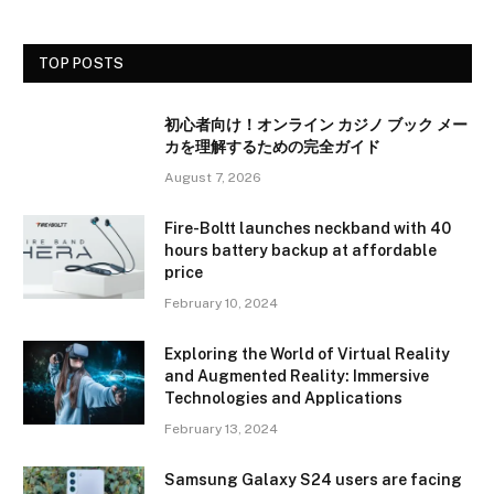
TOP POSTS
初心者向け！オンライン カジノ ブック メー
カを理解するための完全ガイド
August 7, 2026
Fire-Boltt launches neckband with 40
hours battery backup at affordable
price
February 10, 2024
Exploring the World of Virtual Reality
and Augmented Reality: Immersive
Technologies and Applications
February 13, 2024
Samsung Galaxy S24 users are facing