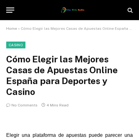
Home
»
Cómo Elegir las Mejores Casas de Apuestas Online España para Deportes y Casino
CASINO
Cómo Elegir las Mejores
Casas de Apuestas Online
España para Deportes y
Casino
No Comments
4 Mins Read
Elegir una plataforma de apuestas puede parecer una