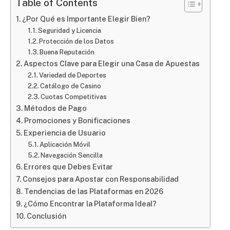
Table of Contents
¿Por Qué es Importante Elegir Bien?
Seguridad y Licencia
Protección de los Datos
Buena Reputación
Aspectos Clave para Elegir una Casa de Apuestas
Variedad de Deportes
Catálogo de Casino
Cuotas Competitivas
Métodos de Pago
Promociones y Bonificaciones
Experiencia de Usuario
Aplicación Móvil
Navegación Sencilla
Errores que Debes Evitar
Consejos para Apostar con Responsabilidad
Tendencias de las Plataformas en 2026
¿Cómo Encontrar la Plataforma Ideal?
Conclusión