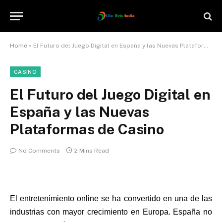
Home
»
El Futuro del Juego Digital en España y las Nuevas Plataformas de Casino
CASINO
El Futuro del Juego Digital en
España y las Nuevas
Plataformas de Casino
No Comments
2 Mins Read
El entretenimiento online se ha convertido en una de las
industrias con mayor crecimiento en Europa. España no