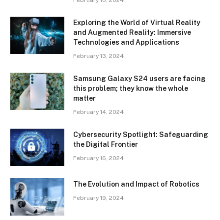
Exploring the World of Virtual Reality
and Augmented Reality: Immersive
Technologies and Applications
February 13, 2024
Samsung Galaxy S24 users are facing
this problem; they know the whole
matter
February 14, 2024
Cybersecurity Spotlight: Safeguarding
the Digital Frontier
February 16, 2024
The Evolution and Impact of Robotics
February 19, 2024