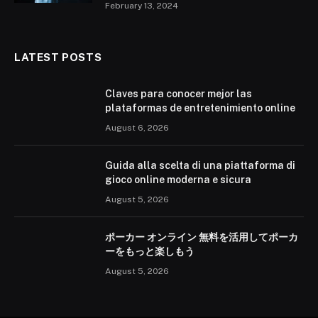
February 13, 2024
LATEST POSTS
Claves para conocer mejor las
plataformas de entretenimiento online
August 6, 2026
Guida alla scelta di una piattaforma di
gioco online moderna e sicura
August 5, 2026
ポーカー オンライン 無料を活用してポーカ
ーをもっと楽しもう
August 5, 2026