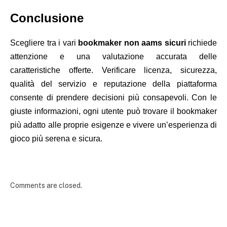
Conclusione
Scegliere tra i vari
bookmaker non aams sicuri
richiede
attenzione e una valutazione accurata delle
caratteristiche offerte. Verificare licenza, sicurezza,
qualità del servizio e reputazione della piattaforma
consente di prendere decisioni più consapevoli. Con le
giuste informazioni, ogni utente può trovare il bookmaker
più adatto alle proprie esigenze e vivere un’esperienza di
gioco più serena e sicura.
Comments are closed.