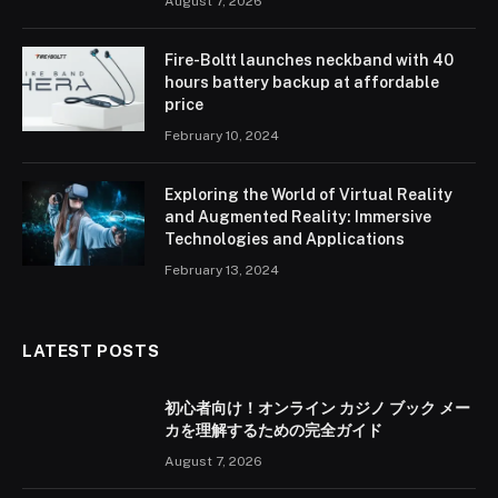
August 7, 2026
Fire-Boltt launches neckband with 40
hours battery backup at affordable
price
February 10, 2024
Exploring the World of Virtual Reality
and Augmented Reality: Immersive
Technologies and Applications
February 13, 2024
LATEST POSTS
初心者向け！オンライン カジノ ブック メー
カを理解するための完全ガイド
August 7, 2026