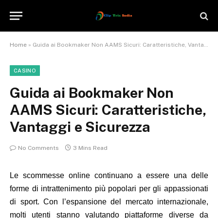
Home
»
Guida ai Bookmaker Non AAMS Sicuri: Caratteristiche, Vantaggi e Sicurezza
CASINO
Guida ai Bookmaker Non
AAMS Sicuri: Caratteristiche,
Vantaggi e Sicurezza
No Comments
3 Mins Read
Le scommesse online continuano a essere una delle
forme di intrattenimento più popolari per gli appassionati
di sport. Con l’espansione del mercato internazionale,
molti utenti stanno valutando piattaforme diverse da