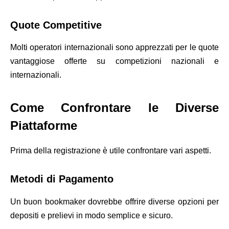
Quote Competitive
Molti operatori internazionali sono apprezzati per le quote
vantaggiose offerte su competizioni nazionali e
internazionali.
Come Confrontare le Diverse
Piattaforme
Prima della registrazione è utile confrontare vari aspetti.
Metodi di Pagamento
Un buon bookmaker dovrebbe offrire diverse opzioni per
depositi e prelievi in modo semplice e sicuro.