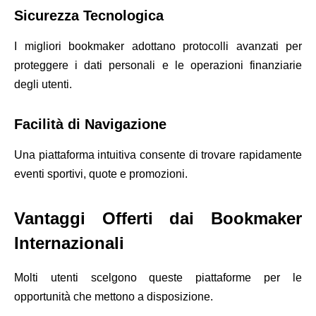
Sicurezza Tecnologica
I migliori bookmaker adottano protocolli avanzati per
proteggere i dati personali e le operazioni finanziarie
degli utenti.
Facilità di Navigazione
Una piattaforma intuitiva consente di trovare rapidamente
eventi sportivi, quote e promozioni.
Vantaggi Offerti dai Bookmaker
Internazionali
Molti utenti scelgono queste piattaforme per le
opportunità che mettono a disposizione.