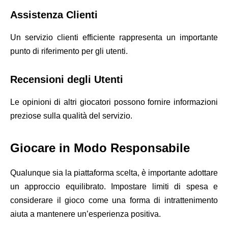
Assistenza Clienti
Un servizio clienti efficiente rappresenta un importante
punto di riferimento per gli utenti.
Recensioni degli Utenti
Le opinioni di altri giocatori possono fornire informazioni
preziose sulla qualità del servizio.
Giocare in Modo Responsabile
Qualunque sia la piattaforma scelta, è importante adottare
un approccio equilibrato. Impostare limiti di spesa e
considerare il gioco come una forma di intrattenimento
aiuta a mantenere un’esperienza positiva.