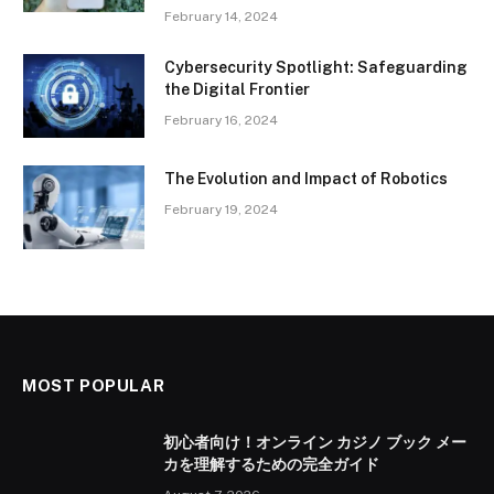
February 14, 2024
Cybersecurity Spotlight: Safeguarding
the Digital Frontier
February 16, 2024
The Evolution and Impact of Robotics
February 19, 2024
MOST POPULAR
初心者向け！オンライン カジノ ブック メー
カを理解するための完全ガイド